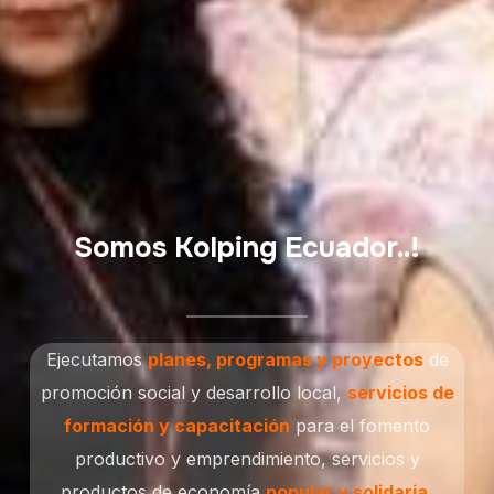
Somos Kolping Ecuador..!
Ejecutamos
planes, programas y proyectos
de
promoción social y desarrollo local,
servicios de
formación y capacitación
para el fomento
productivo y emprendimiento, servicios y
productos de economía
popular y solidaria.