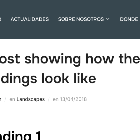
O
ACTUALIDADES
SOBRE NOSOTROS
DONDE 
ost showing how th
dings look like
Publicado
n
en
Landscapes
en
13/04/2018
el
ding 1