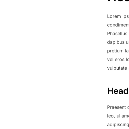
Lorem ipsu
condimentu
Phasellus 
dapibus ul
pretium la
vel eros l
vulputate 
Head
Praesent d
leo, ullam
adipiscing