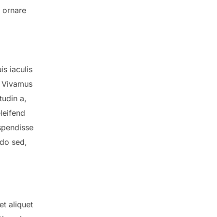
r ornare
is iaculis
. Vivamus
tudin a,
eleifend
uspendisse
do sed,
et aliquet