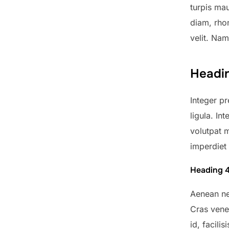
turpis mau
diam, rhon
velit. Na
Headi
Integer pr
ligula. In
volutpat m
imperdiet
Heading 
Aenean ne
Cras vene
id, facili