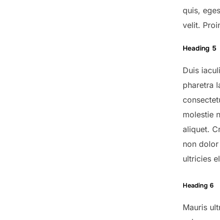
quis, eges
velit. Pro
Heading 5
Duis iacul
pharetra l
consectetu
molestie n
aliquet. 
non dolor
ultricies 
Heading 6
Mauris ult