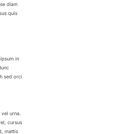
sse diam
sus quis
 ipsum in
 Nunc
h sed orci
 vel urna.
el, cursus
d, mattis