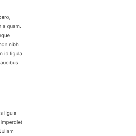
bero,
in a quam.
neque
 non nibh
m id ligula
faucibus
s ligula
 imperdiet
Nullam