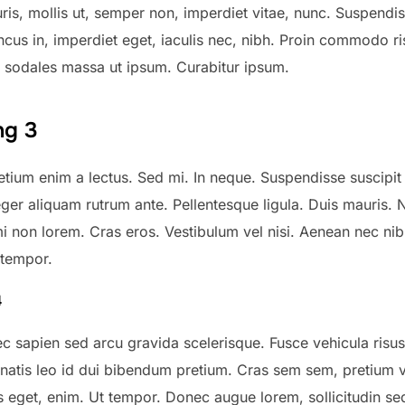
ris, mollis ut, semper non, imperdiet vitae, nunc. Suspendi
cus in, imperdiet eget, iaculis nec, nibh. Proin commodo ri
m sodales massa ut ipsum. Curabitur ipsum.
ng 3
etium enim a lectus. Sed mi. In neque. Suspendisse suscipit
teger aliquam rutrum ante. Pellentesque ligula. Duis mauris.
i non lorem. Cras eros. Vestibulum vel nisi. Aenean nec nib
 tempor.
4
c sapien sed arcu gravida scelerisque. Fusce vehicula risus
natis leo id dui bibendum pretium. Cras sem sem, pretium v
sis eget, enim. Ut tempor. Donec augue lorem, sollicitudin se