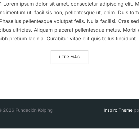
 Lorem ipsum dolor sit amet, consectetur adipiscing elit. 
ndimentum ut, facilisis non, pellentesque ut, enim. Duis tort
hasellus pellentesque volutpat felis. Nulla facilisi. Cras se
ibus ultricies. Aliquam placerat pellentesque metus. Morbi 
ibh pretium lacinia. Curabitur vitae elit quis tellus tincidunt
«A POST SHOWING HOW THE
LEER MÁS
© 2026 Fundación Kolping
Inspiro Theme
po