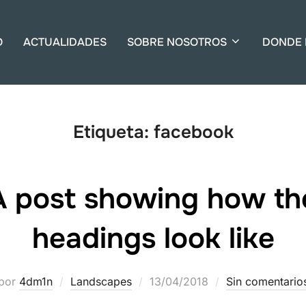
O
ACTUALIDADES
SOBRE NOSOTROS
DONDE 
Etiqueta:
facebook
A post showing how th
headings look like
Publicado
por
4dm1n
Landscapes
13/04/2018
Sin comentario
el