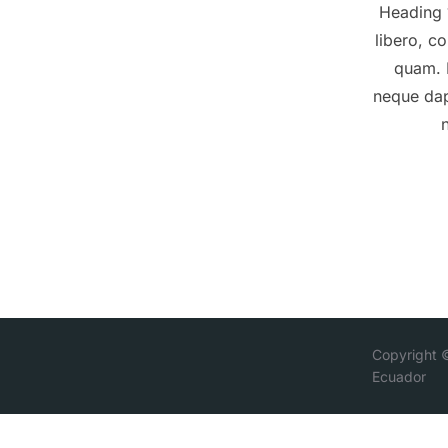
Heading 1
libero, co
quam. P
neque dap
n
Copyright 
Ecuador