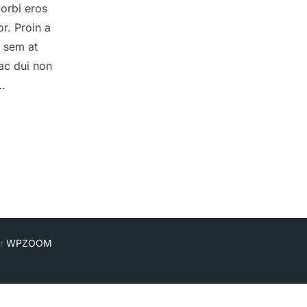
Morbi eros
or. Proin a
d sem at
ac dui non
 …
 HEADINGS LOOK LIKE»
r
WPZOOM